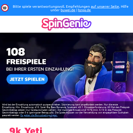
Wird bei der Einzahlung automatisch gutgeschrieben. Stornierung kann angefordert werden. Nur die erste
Einzahlung. Min. Einzahlung: €10. Spiel: Big Bass Bonanza, Spielwert: €0.1. Einsatzanforderung: 60 Mal den Freispiel-
Gewinnbetrag setzen (nur Spielautomaten zählen). Der maximale Einsatz sind 10 % (min. 0,10 €) des Freispiel-
Gewinnbetrags oder 5 € (geringster Betrag gilt). Die Spiele müssen vor der Verwendung von eingezahltem Guthaben
gespielt werden.
Es gelten die Bonusbedingungen.
9k Yeti