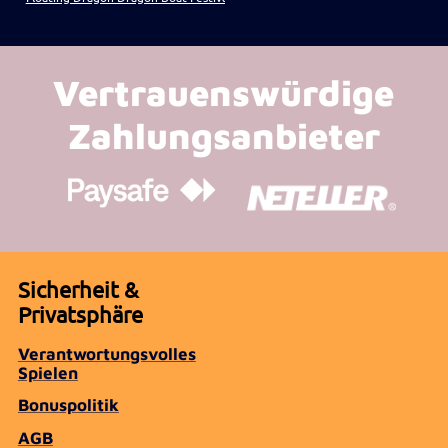
Vertrauenswürdige
Zahlungsanbieter
Sicherheit &
Privatsphäre
Verantwortungsvolles
Spielen
Bonuspolitik
AGB