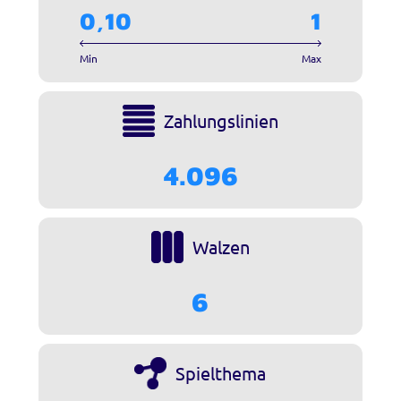
0,10
1
Min
Max
Zahlungslinien
4.096
Walzen
6
Spielthema