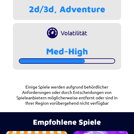
2d/3d, Adventure
Volatilität
Med-High
Einige Spiele werden aufgrund behördlicher
Anforderungen oder durch Entscheidungen von
Spieleanbietern möglicherweise entfernt oder sind in
Ihrer Region vorübergehend nicht verfügbar
Empfohlene Spiele