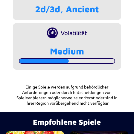
2d/3d, Ancient
Volatilität
Medium
Einige Spiele werden aufgrund behördlicher
Anforderungen oder durch Entscheidungen von
Spieleanbietern möglicherweise entfernt oder sind in
Ihrer Region vorübergehend nicht verfügbar
Empfohlene Spiele