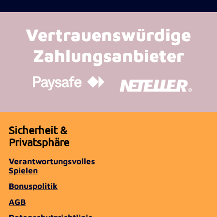
Vertrauenswürdige
Zahlungsanbieter
Sicherheit &
Privatsphäre
Verantwortungsvolles
Spielen
Bonuspolitik
AGB