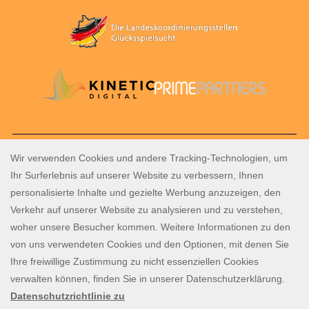
Spin Genie ist die beste Adresse für Slot-, Spielhalle- und
Sofortgewinnspiele. Genießen Sie unsere großartige
Auswahl von mehr als 1.500 Spielhallespielen der besten
Spielentwickler. Unsere täglichen Aktionen sind ein tolles
Extra und beinhalten exklusive Angebote wie Freispiele mit
Einzahlung, Spielhalle-Spins und vieles mehr. Melden Sie sich
noch heute an und setzen Sie die Slot-Walzen in Bewegung!