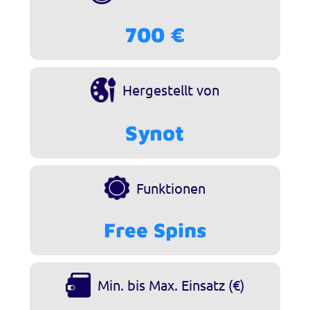
700 €
Hergestellt von
Synot
Funktionen
Free Spins
Min. bis Max. Einsatz (€)