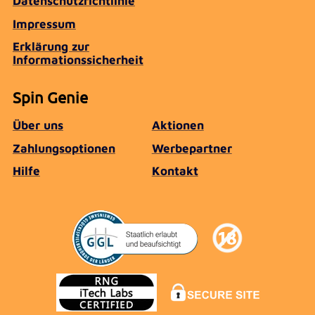
Datenschutzrichtlinie
Impressum
Erklärung zur
Informationssicherheit
Spin Genie
Über uns
Aktionen
Zahlungsoptionen
Werbepartner
Hilfe
Kontakt