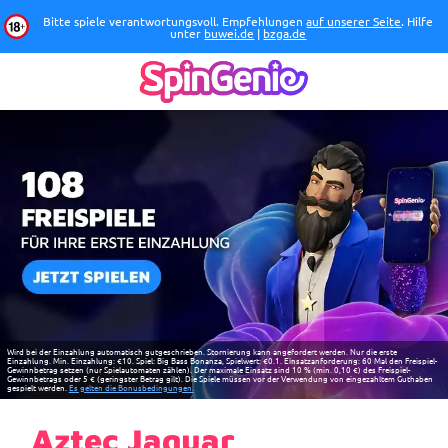
Wird bei der Einzahlung automatisch gutgeschrieben. Stornierung kann angefordert werden. Nur die erste
Einzahlung. Min. Einzahlung: €10. Spiel: Big Bass Bonanza, Spielwert: €0.1. Einsatzanforderung: 60 Mal den Freispiel-
Gewinnbetrag setzen (nur Spielautomaten zählen). Der maximale Einsatz sind 10 % (min. 0,10 €) des Freispiel-
Gewinnbetrags oder 5 € (geringster Betrag gilt). Die Spiele müssen vor der Verwendung von eingezahltem Guthaben
gespielt werden.
Es gelten die Bonusbedingungen.
Aztec Jaguar