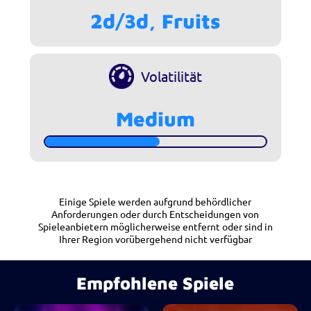
2d/3d, Fruits
Volatilität
Medium
Einige Spiele werden aufgrund behördlicher
Anforderungen oder durch Entscheidungen von
Spieleanbietern möglicherweise entfernt oder sind in
Ihrer Region vorübergehend nicht verfügbar
Empfohlene Spiele