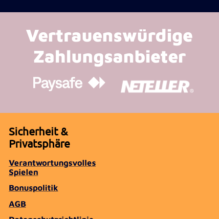
Vertrauenswürdige
Zahlungsanbieter
Sicherheit &
Privatsphäre
Verantwortungsvolles
Spielen
Bonuspolitik
AGB