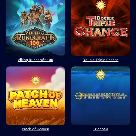
Viking Runecraft 100
Double Triple Chance
Patch of Heaven
Tridentia