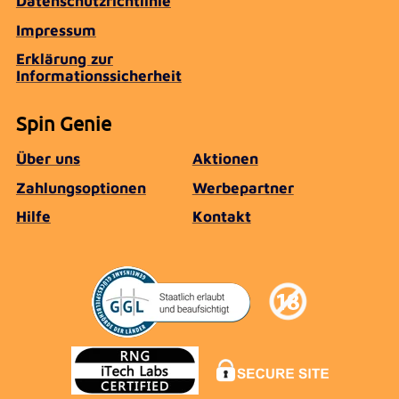
Datenschutzrichtlinie
Impressum
Erklärung zur
Informationssicherheit
Spin Genie
Über uns
Aktionen
Zahlungsoptionen
Werbepartner
Hilfe
Kontakt