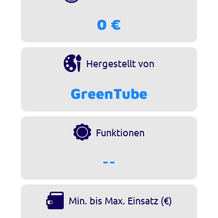
0 €
Hergestellt von
GreenTube
Funktionen
--
Min. bis Max. Einsatz (€)