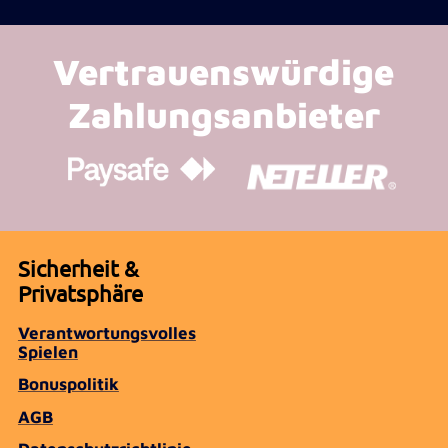
Vertrauenswürdige
Zahlungsanbieter
Sicherheit &
Privatsphäre
Verantwortungsvolles
Spielen
Bonuspolitik
AGB