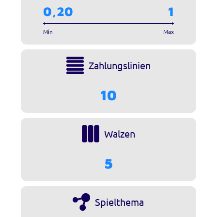
0,20
1
Min
Max
Zahlungslinien
10
Walzen
5
Spielthema