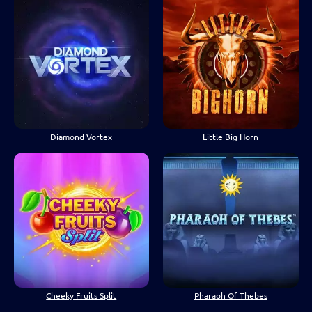
Diamond Vortex
Little Big Horn
Cheeky Fruits Split
Pharaoh Of Thebes