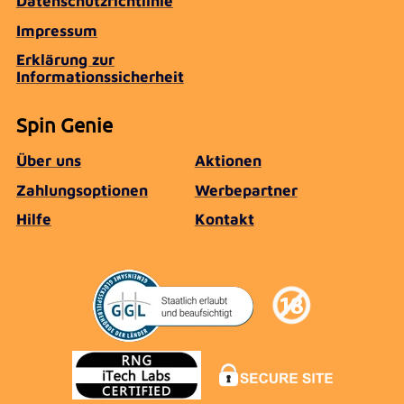
Datenschutzrichtlinie
Impressum
Erklärung zur
Informationssicherheit
Spin Genie
Über uns
Aktionen
Zahlungsoptionen
Werbepartner
Hilfe
Kontakt