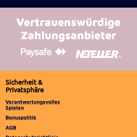
Vertrauenswürdige
Zahlungsanbieter
Sicherheit &
Privatsphäre
Verantwortungsvolles
Spielen
Bonuspolitik
AGB