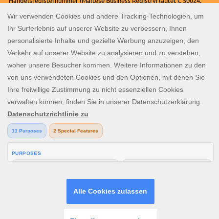
V: 2.16.1 All rights reserved. January 2025