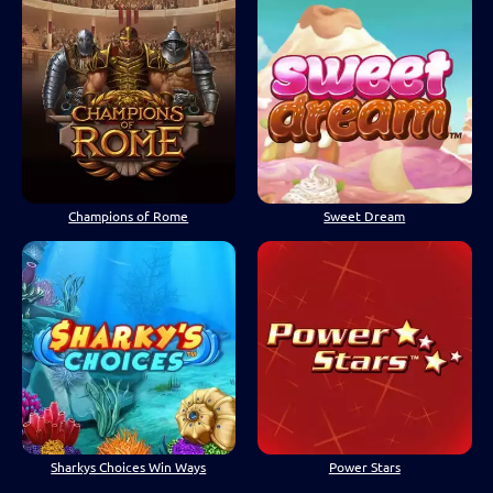
Champions of Rome
Sweet Dream
Sharkys Choices Win Ways
Power Stars