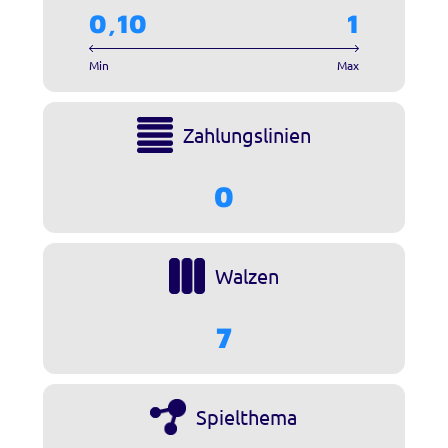
0,10
1
Min
Max
Zahlungslinien
0
Walzen
7
Spielthema