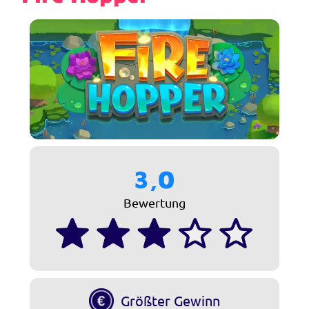
3,0
Bewertung
Größter Gewinn