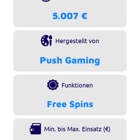
5.007 €
Hergestellt von
Push Gaming
Funktionen
Free Spins
Min. bis Max. Einsatz (€)