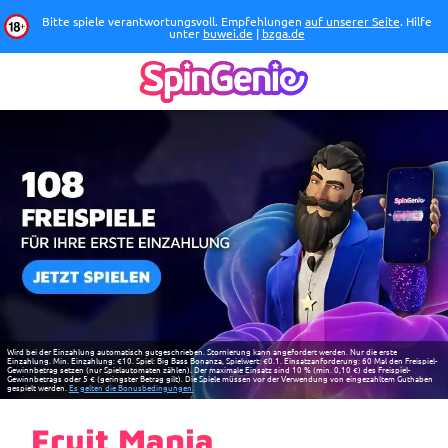
Wird bei der Einzahlung automatisch gutgeschrieben. Stornierung kann angefordert werden. Nur die erste
Einzahlung. Min. Einzahlung: €10. Spiel: Big Bass Bonanza, Spielwert: €0.1. Einsatzanforderung: 60 Mal den Freispiel-
Gewinnbetrag setzen (nur Spielautomaten zählen). Der maximale Einsatz sind 10 % (min. 0,10 €) des Freispiel-
Gewinnbetrags oder 5 € (geringster Betrag gilt). Die Spiele müssen vor der Verwendung von eingezahltem Guthaben
gespielt werden.
Es gelten die Bonusbedingungen.
Fruit Mania