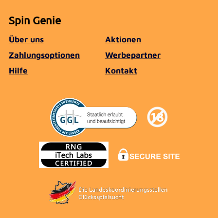
Spin Genie
Über uns
Aktionen
Zahlungsoptionen
Werbepartner
Hilfe
Kontakt