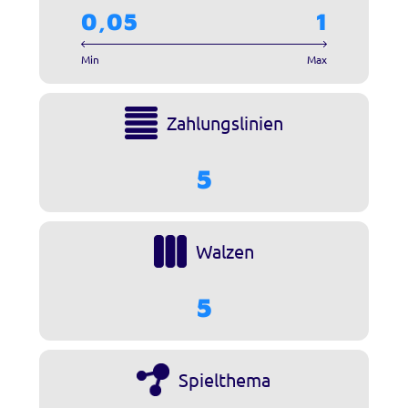
0,05
1
Min
Max
Zahlungslinien
5
Walzen
5
Spielthema