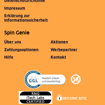
Datenschutzrichtlinie
Impressum
Erklärung zur
Informationssicherheit
Spin Genie
Über uns
Aktionen
Zahlungsoptionen
Werbepartner
Hilfe
Kontakt