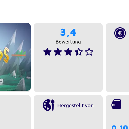
3,4
Bewertung
Hergestellt von
0,10