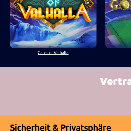
Gates of Valhalla
Vertr
Sicherheit & Privatsphäre