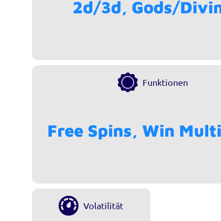
2d/3d, Gods/Divi
Funktionen
Free Spins, Win Multi
Volatilität