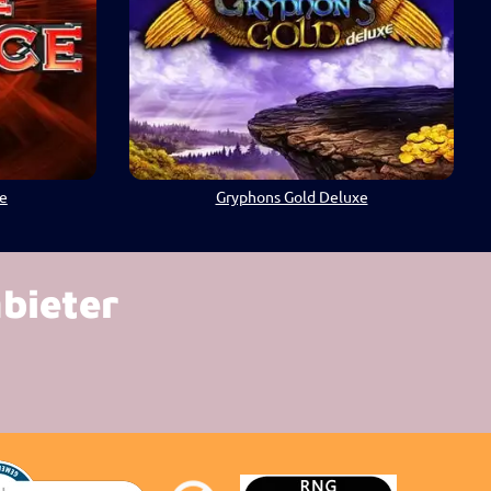
ce
Gryphons Gold Deluxe
bieter