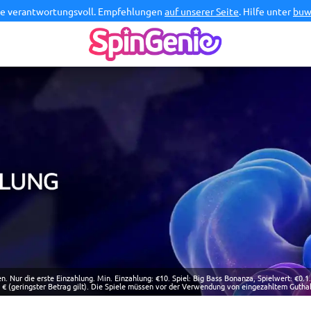
. Nur die erste Einzahlung. Min. Einzahlung: €10. Spiel: Big Bass Bonanza, Spielwert: €0.
 5 € (geringster Betrag gilt). Die Spiele müssen vor der Verwendung von eingezahltem Guth