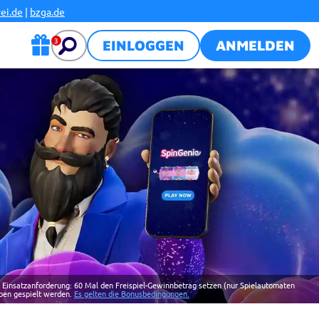
EINLOGGEN
ANMELDEN
1. Einsatzanforderung: 60 Mal den Freispiel-Gewinnbetrag setzen (nur Spielautomaten
aben gespielt werden.
Es gelten die Bonusbedingungen.