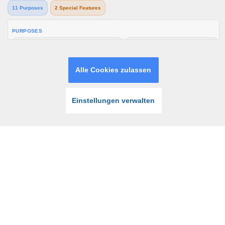
SPIELEN
V: 2.16.1 All rights reserved. January 2025