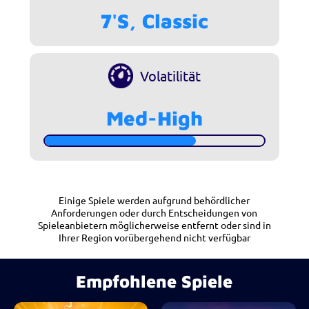
7'S, Classic
Volatilität
Med-High
Einige Spiele werden aufgrund behördlicher
Anforderungen oder durch Entscheidungen von
Spieleanbietern möglicherweise entfernt oder sind in
Ihrer Region vorübergehend nicht verfügbar
Empfohlene Spiele