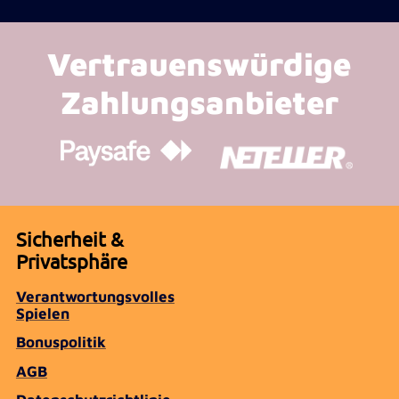
Vertrauenswürdige
Zahlungsanbieter
Sicherheit &
Privatsphäre
Verantwortungsvolles
Spielen
Bonuspolitik
AGB