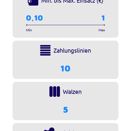
Min. bis Max. Einsatz (€)
0,10
1
Min
Max
Zahlungslinien
10
Walzen
5