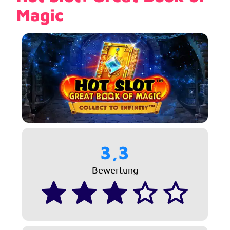
Magic
3,3
Bewertung