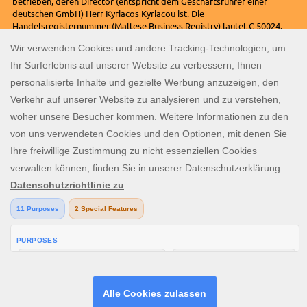
V: 2.16.1 All rights reserved. January 2025