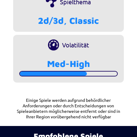
Spielthema
2d/3d, Classic
Volatilität
Med-High
Einige Spiele werden aufgrund behördlicher
Anforderungen oder durch Entscheidungen von
Spieleanbietern möglicherweise entfernt oder sind in
Ihrer Region vorübergehend nicht verfügbar
Empfohlene Spiele