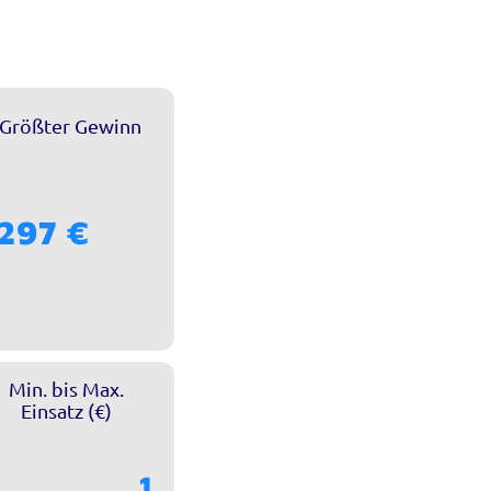
Größter Gewinn
297 €
Min. bis Max.
Einsatz (€)
0
1