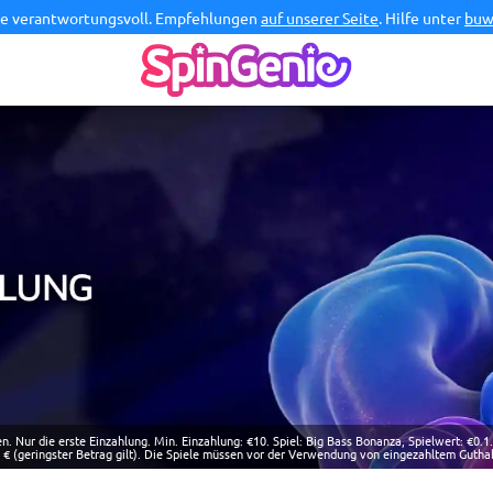
. Nur die erste Einzahlung. Min. Einzahlung: €10. Spiel: Big Bass Bonanza, Spielwert: €0.
 5 € (geringster Betrag gilt). Die Spiele müssen vor der Verwendung von eingezahltem Guth