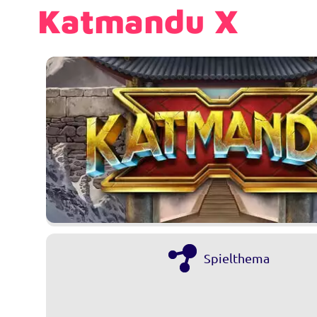
Katmandu X
Spielthema