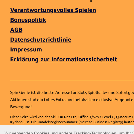
Verantwortungsvolles Spielen
Bonuspolitik
AGB
Datenschutzrichtlinie
Impressum
Erklärung zur Informationssicherheit
Spin Genie ist die beste Adresse für Slot-, Spielhalle- und Sofor
Aktionen sind ein tolles Extra und beinhalten exklusive Angebote 
Bewegung!