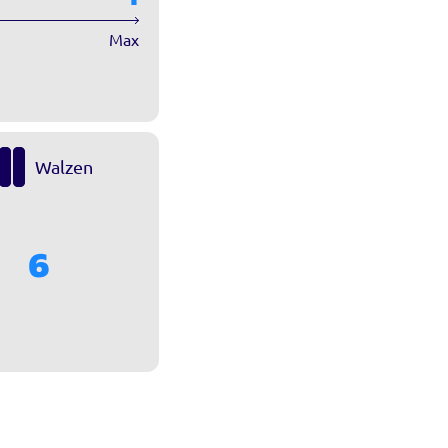
Max
Walzen
6