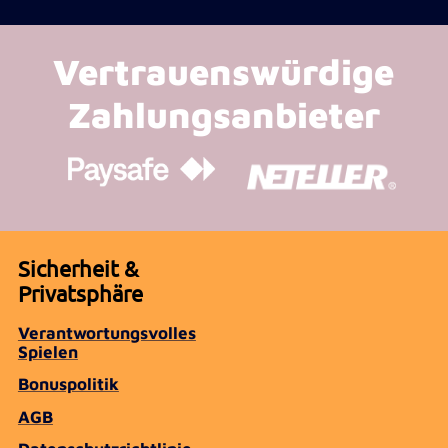
Vertrauenswürdige
Zahlungsanbieter
Sicherheit &
Privatsphäre
Verantwortungsvolles
Spielen
Bonuspolitik
AGB