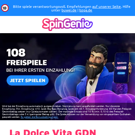
Wird bei der Einzahlung automatisch gutgeschrieben. Stornierung kann angefordert werden. Nur die erste
Einzahlung. Min. Einzahlung: €10. Spiel: Big Bass Bonanza, Spielwert: €0.1. Einsatzanforderung: 60 Mal den Freispiel-
Gewinnbetrag setzen (nur Spielautomaten zählen). Der maximale Einsatz sind 10 % (min. 0,10 €) des Freispiel-
Gewinnbetrags oder 5 € (geringster Betrag gilt). Die Spiele müssen vor der Verwendung von eingezahltem Guthaben
gespielt werden.
Es gelten die Bonusbedingungen.
La Dolce Vita GDN