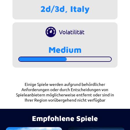
2d/3d, Italy
Volatilität
Medium
Einige Spiele werden aufgrund behördlicher
Anforderungen oder durch Entscheidungen von
Spieleanbietern möglicherweise entfernt oder sind in
Ihrer Region vorübergehend nicht verfügbar
Empfohlene Spiele