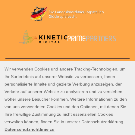
Spin Genie ist die beste Adresse für Slot-, Spielhalle- und
Sofortgewinnspiele. Genießen Sie unsere großartige
Auswahl von mehr als 1.500 Spielhallespielen der besten
Spielentwickler. Unsere täglichen Aktionen sind ein tolles
Extra und beinhalten exklusive Angebote wie Freispiele mit
Einzahlung, Spielhalle-Spins und vieles mehr. Melden Sie sich
noch heute an und setzen Sie die Slot-Walzen in Bewegung!