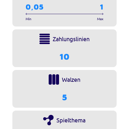
0,05
1
Min
Max
Zahlungslinien
10
Walzen
5
Spielthema