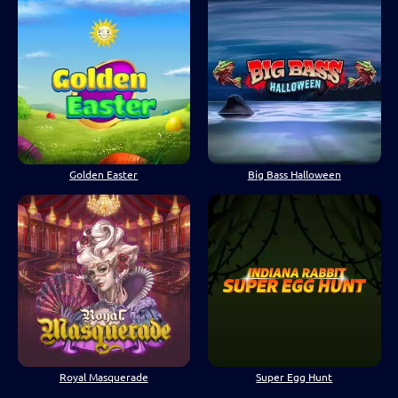
Golden Easter
Big Bass Halloween
Royal Masquerade
Super Egg Hunt