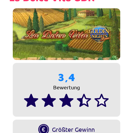
3,4
Bewertung
Größter Gewinn