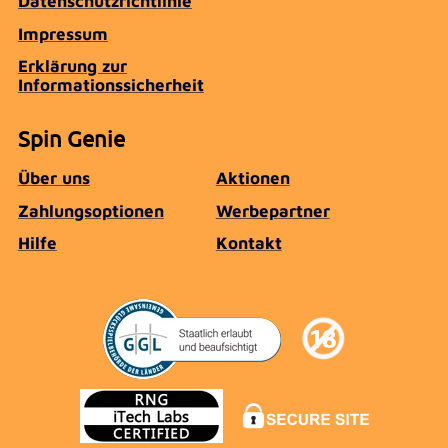
Datenschutzrichtlinie
Impressum
Erklärung zur
Informationssicherheit
Spin Genie
Über uns
Aktionen
Zahlungsoptionen
Werbepartner
Hilfe
Kontakt