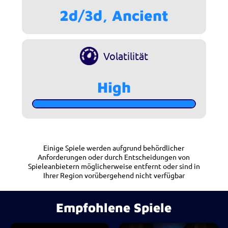
2d/3d, Ancient
Volatilität
High
Einige Spiele werden aufgrund behördlicher
Anforderungen oder durch Entscheidungen von
Spieleanbietern möglicherweise entfernt oder sind in
Ihrer Region vorübergehend nicht verfügbar
Empfohlene Spiele