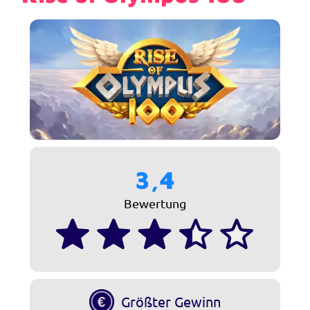
3,4
Bewertung
Größter Gewinn