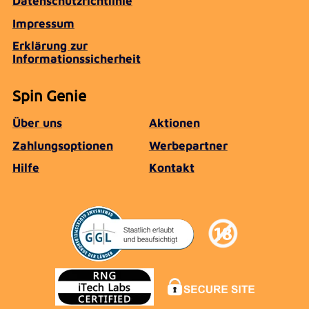
Datenschutzrichtlinie
Impressum
Erklärung zur
Informationssicherheit
Spin Genie
Über uns
Aktionen
Zahlungsoptionen
Werbepartner
Hilfe
Kontakt