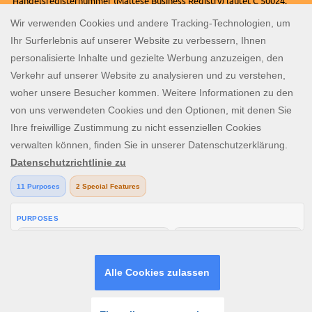
V: 2.16.1 All rights reserved. January 2025