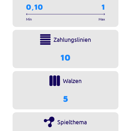
0,10
1
Min
Max
Zahlungslinien
10
Walzen
5
Spielthema