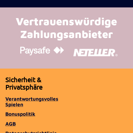
Vertrauenswürdige
Zahlungsanbieter
Sicherheit &
Privatsphäre
Verantwortungsvolles
Spielen
Bonuspolitik
AGB