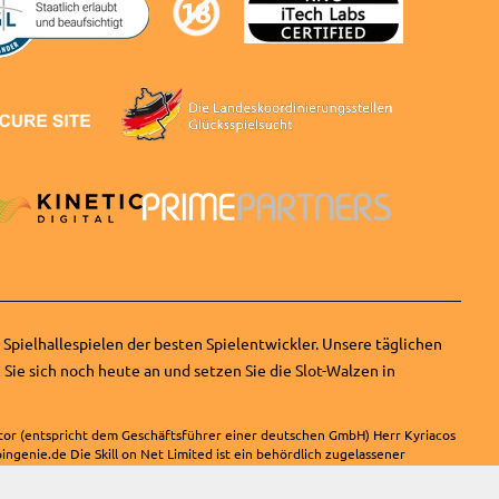
0 Spielhallespielen der besten Spielentwickler. Unsere täglichen
 Sie sich noch heute an und setzen Sie die Slot-Walzen in