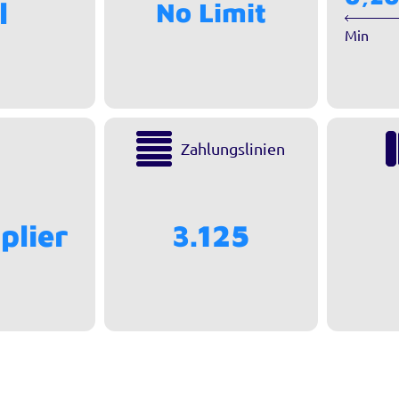
l
No Limit
Min
Zahlungslinien
plier
3.125