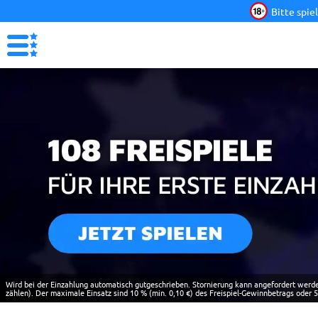
Wird bei der Einzahlung automatisch gutgeschrieben. Stornierung kann angefordert werden
zählen). Der maximale Einsatz sind 10 % (min. 0,10 €) des Freispiel-Gewinnbetrags oder