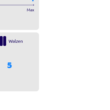
Max
Walzen
5