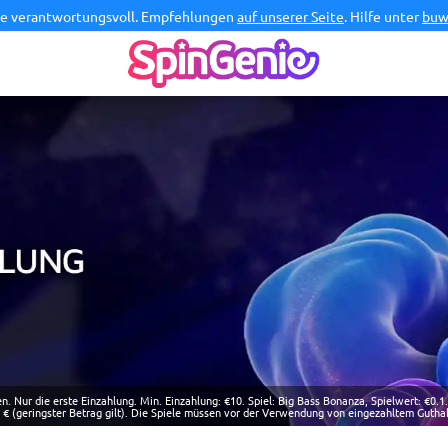
. Nur die erste Einzahlung. Min. Einzahlung: €10. Spiel: Big Bass Bonanza, Spielwert: €0.
 5 € (geringster Betrag gilt). Die Spiele müssen vor der Verwendung von eingezahltem Guth