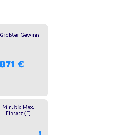
Größter Gewinn
871 €
Min. bis Max.
Einsatz (€)
0
1