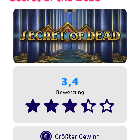
3,4
Bewertung
Größter Gewinn