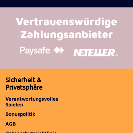
Vertrauenswürdige
Zahlungsanbieter
Sicherheit &
Privatsphäre
Verantwortungsvolles
Spielen
Bonuspolitik
AGB