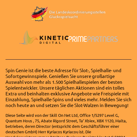
Spin Genie ist die beste Adresse für Slot-, Spielhalle- und
Sofortgewinnspiele. Genießen Sie unsere großartige
Auswahl von mehr als 1.500 Spielhallespielen der besten
Spielentwickler. Unsere täglichen Aktionen sind ein tolles
Extra und beinhalten exklusive Angebote wie Freispiele mit
Einzahlung, Spielhalle-Spins und vieles mehr. Melden Sie sich
noch heute an und setzen Sie die Slot-Walzen in Bewegung!