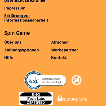
Datenschutzrichtlinie
Impressum
Erklärung zur
Informationssicherheit
Spin Genie
Über uns
Aktionen
Zahlungsoptionen
Werbepartner
Hilfe
Kontakt