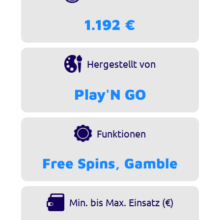
1.192 €
Hergestellt von
Play'N GO
Funktionen
Free Spins, Gamble
Min. bis Max. Einsatz (€)